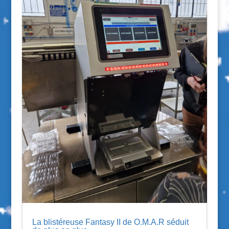
La blistéreuse Fantasy II de O.M.A.R séduit